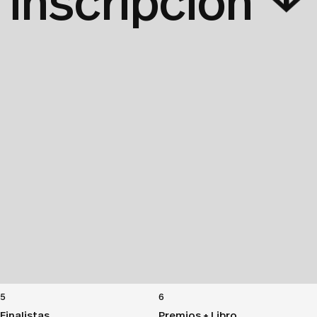
↓
 inscripción
5
6
Finalistas
Premios + Libro