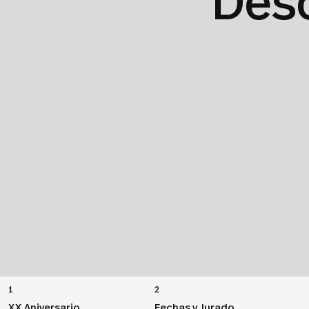
Desc
1
2
XX Aniversario
Fechas y Jurado