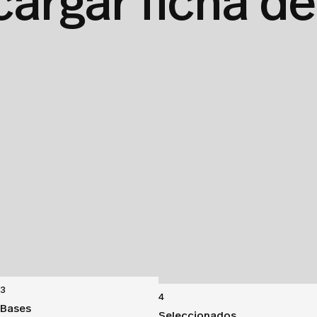
argar ficha de
3
4
Bases
Seleccionados