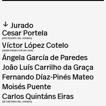
Play
Unmute
Settings
Ente
fulls
↓
Jurado
Cesar Portela
[PRESIDENTE DEL JURADO]
Víctor López Cotelo
[GRAN PREMIO ENOR 2009]
Ángela García de Paredes
João Luís Carrilho da Graça
Fernando Díaz-Pinés Mateo
Moisés Puente
Carlos Quintáns Eiras
[SECRETARIO DEL JURADO]